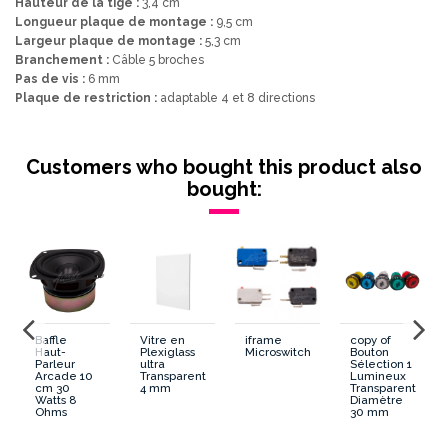
Hauteur de la tige :
3,4 cm
Longueur plaque de montage :
9,5 cm
Largeur plaque de montage :
5,3 cm
Branchement :
Câble 5 broches
Pas de vis :
6 mm
Plaque de restriction :
adaptable 4 et 8 directions
Lumineux/Non Lumineux
Non Lumineux
Customers who bought this product also
Panel Bois/Metal/PVC
Métal/PVC/Bois
bought:
Tige Courte ou Longue
Court et Long
PCB ou Microswitch
PCB
Boule ou Poire
Boule
Baffle
Vitre en
iframe
copy of
Haut-
Plexiglass
Microswitch
Bouton
Availability date:
2018-10-15
Parleur
ultra
Sélection 1
Arcade 10
Transparent
Lumineux
cm 30
4 mm
Transparent
Watts 8
Diamètre
Ohms
30 mm