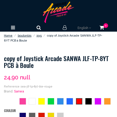
0
English
Home
boutonbis
joy1
copy of Joystick Arcade SANWA JLF-TP-
8YT PCB à Boule
copy of Joystick Arcade SANWA JLF-TP-8YT
PCB à Boule
24,90 null
Reference
swa-jlf-tp-8yt-ble-rouge
Brand:
Sanwa
rose
blanc
jaune
vert
bleu
bleu-
rouge
noir
violet
orang
roi
COULEUR
bleu-
gris
vermillon
dore
argent