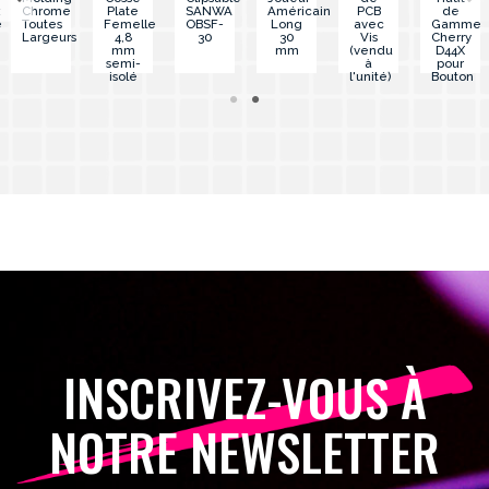
x
Chrome
Plate
SANWA
Américain
PCB
de
e
Toutes
Femelle
OBSF-
Long
avec
Gamme
Largeurs
4,8
30
30
Vis
Cherry
mm
mm
(vendu
D44X
semi-
à
pour
isolé
l'unité)
Bouton
Arcade
INSCRIVEZ-VOUS À
NOTRE NEWSLETTER