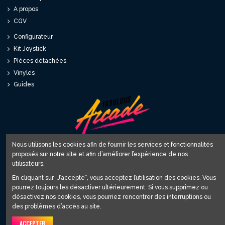
A propos
CGV
Configurateur
Kit Joystick
PIèces détachées
Vinyles
Guides
Nous utilisons les cookies afin de fournir les services et fonctionnalités
proposés sur notre site et afin d’améliorer l’expérience de nos
Fabulous World SARL
utilisateurs.
12 avenue du Relai 81220 Saint Paul Cap de Joux
En cliquant sur ”J’accepte”, vous acceptez l’utilisation des cookies. Vous
contact@fabulous-arcade.com
pourrez toujours les désactiver ultérieurement. Si vous supprimez ou
désactivez nos cookies, vous pourriez rencontrer des interruptions ou
Inscrivez-vous à notre Newsletter
des problèmes d’accès au site.
ACCEPTER