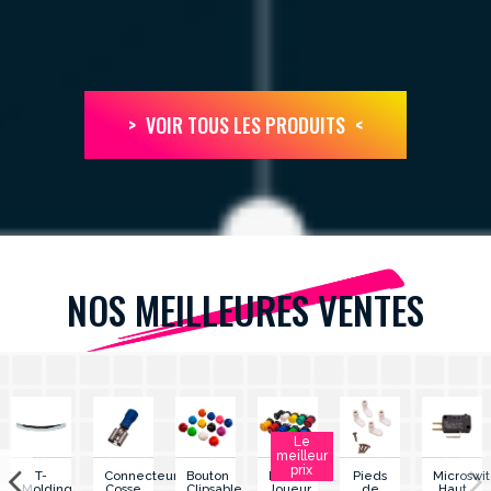
VOIR TOUS LES PRODUITS
NOS MEILLEURES VENTES
Le
meilleur
prix
T-
Connecteur
Bouton
Bouton
Pieds
Microswi
Molding
Cosse
Clipsable
Joueur
de
Haut