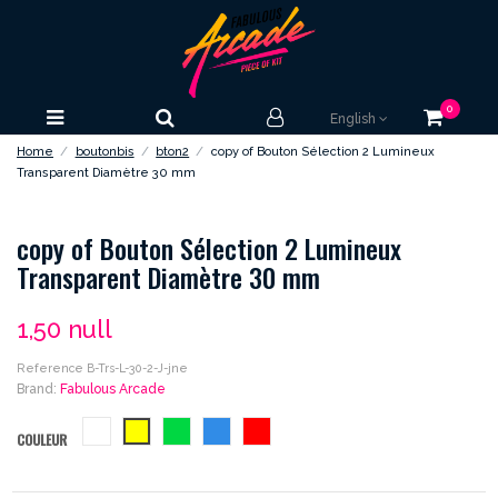
0
English
Home
boutonbis
bton2
copy of Bouton Sélection 2 Lumineux
Transparent Diamètre 30 mm
copy of Bouton Sélection 2 Lumineux
Transparent Diamètre 30 mm
1,50 null
Reference
B-Trs-L-30-2-J-jne
Brand:
Fabulous Arcade
blanc
jaune
vert
bleu
rouge
COULEUR