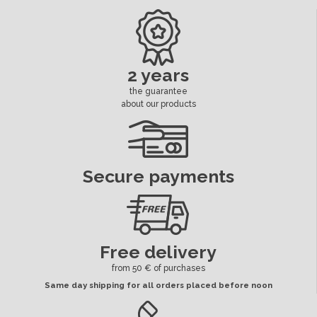
Dimension Cosses Led
6.3 mm
Led
Séparé
2 years
the guarantee
ean13
3664941208061
about our products
Availability date:
2018-10-12
Secure payments
Free delivery
from 50 € of purchases
Same day shipping for all orders placed before noon