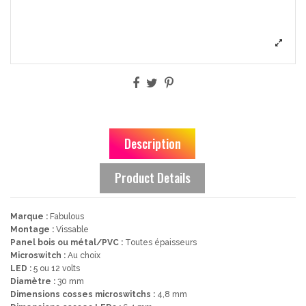
Description
Product Details
Marque :
Fabulous
Montage :
Vissable
Panel bois ou métal/PVC :
Toutes épaisseurs
Microswitch :
Au choix
LED :
5 ou 12 volts
Diamètre :
30 mm
Dimensions cosses microswitchs :
4,8 mm