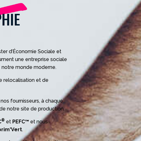
HIE
aster d’Économie Sociale et
lument une entreprise sociale
de notre monde moderne.
 relocalisation et de
nos fournisseurs, à chaque
 de notre site de production.
®
C
et
PEFC™
et nous
prim'Vert
.