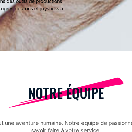
ns des outils de productions
ropres boutons et joysticks à
NOTRE ÉQUIPE
out une aventure humaine. Notre équipe de passio
savoir faire à votre service.