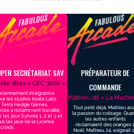
UPER SECRÉTARIAT SAV
PRÉPARATEUR DE
cile dites « Cil C 3000 »
COMMANDE
ciennement intégratrice
Mathieu dit « La Machi
ur les studios Koala Labs
t Tetra Hedge Games,
Tout petit déjà, Mathieu ava
cile a notamment travaillé
la passion du colisage. Qua
r les jeux Syberia 1, 2 et 3 et
les autres enfants
us les jeux de la License
réclamaient des oranges 
croids
Noël, Mathieu, lui, exigeait 