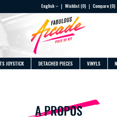
English
Wishlist (
0
)
Compare (
0
)
TS JOYSTICK
DETACHED PIECES
VINYLS
A PROPOS