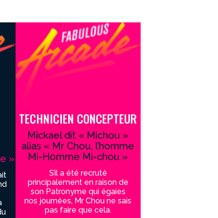
TECHNICIEN CONCEPTEUR
Mickael dit « Michou »
alias « Mr Chou, l’homme
Mi-Homme Mi-chou »
ne »
S’il a été recruté
it
principalement en raison de
nd
son Patronyme qui égaies
nos journées, Mr Chou ne sais
à
pas faire que cela.
du