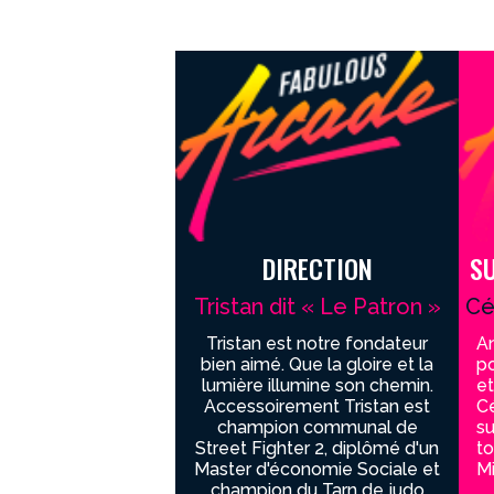
DIRECTION
S
Tristan dit « Le Patron »
Cé
Tristan est notre fondateur
An
bien aimé. Que la gloire et la
po
lumière illumine son chemin.
e
Accessoirement Tristan est
Cé
champion communal de
su
Street Fighter 2, diplômé d'un
to
Master d'économie Sociale et
Mi
champion du Tarn de judo