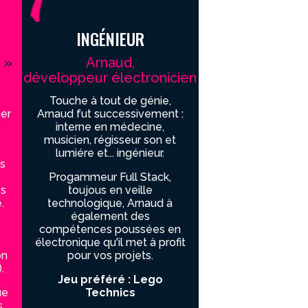
INGÉNIEUR
 »
Arnaud,
développeur électronicien
Touche à tout de génie,
er
Arnaud fut successivement :
interne en médecine,
musicien, régisseur son et
lumiére et... ingénieur.
ps
Progammeur Full Stack,
es
toujous en veille
.
technologique, Arnaud à
également des
compétences poussées en
électronique qu'il met à profit
on
pour vos projets.
.
Jeu préféré : Lego
ue
Technics
s