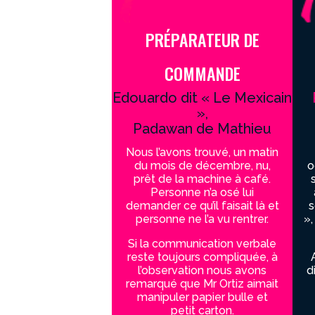
PRÉPARATEUR DE
COMMANDE
Edouardo dit « Le Mexicain
»,
Padawan de Mathieu
Nous l’avons trouvé, un matin
du mois de décembre, nu,
o
prêt de la machine à café.
Personne n’a osé lui
demander ce qu’il faisait là et
s
personne ne l’a vu rentrer.
»,
Si la communication verbale
reste toujours compliquée, à
l’observation nous avons
d
remarqué que Mr Ortiz aimait
manipuler papier bulle et
petit carton.