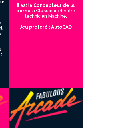
ur
Il est le
Concepteur de la
borne « Classic »
et notre
technicien Machine.
5
a
Jeu préféré : AutoCAD
st
ue
s
t