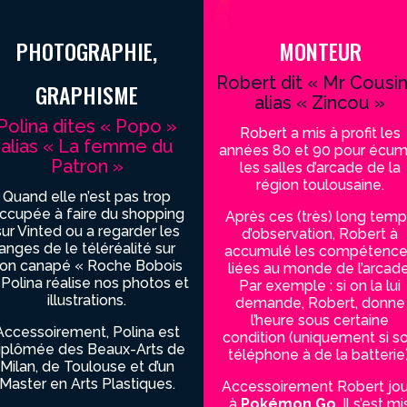
PHOTOGRAPHIE,
MONTEUR
Robert dit « Mr Cousin
GRAPHISME
alias « Zincou »
Polina dites « Popo »
Robert a mis à profit les
alias « La femme du
années 80 et 90 pour écum
Patron »
les salles d’arcade de la
région toulousaine.
Quand elle n’est pas trop
ccupée à faire du shopping
Après ces (très) long tem
sur Vinted ou a regarder les
d’observation, Robert à
anges de le téléréalité sur
accumulé les compétenc
on canapé « Roche Bobois
liées au monde de l’arcade
 Polina réalise nos photos et
Par exemple : si on la lui
illustrations.
demande, Robert, donne
l’heure sous certaine
Accessoirement, Polina est
condition (uniquement si s
iplômée des Beaux-Arts de
téléphone à de la batterie)
Milan, de Toulouse et d’un
Master en Arts Plastiques.
Accessoirement Robert jo
à
Pokémon Go
. Il s’est mi