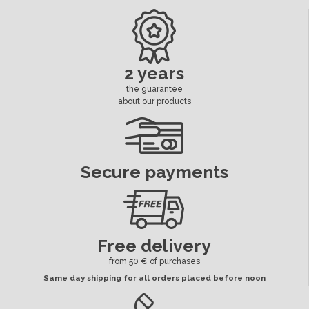
Dimension Cosses Led
6.3 mm
Led
Séparé
2 years
the guarantee
ean13
3664941206852
about our products
Availability date:
2018-10-12
Secure payments
Free delivery
from 50 € of purchases
Same day shipping for all orders placed before noon