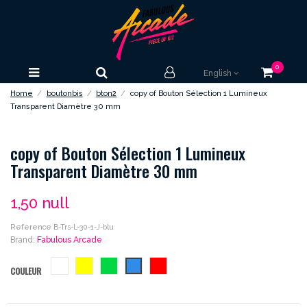
0
English
Home
boutonbis
bton2
copy of Bouton Sélection 1 Lumineux
Transparent Diamètre 30 mm
copy of Bouton Sélection 1 Lumineux
Transparent Diamètre 30 mm
1,50 null
Reference
B-Trs-L-30-1-J-blu
Brand:
Fabulous Arcade
blanc
jaune
vert
bleu
rouge
COULEUR