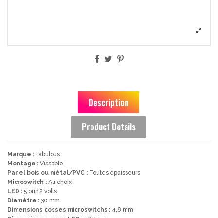
Description
Product Details
Marque :
Fabulous
Montage :
Vissable
Panel bois ou métal/PVC :
Toutes épaisseurs
Microswitch :
Au choix
LED :
5 ou 12 volts
Diamètre :
30 mm
Dimensions cosses microswitchs :
4,8 mm