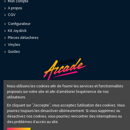
Mon compte
A propos
CGV
Configurateur
Kit Joystick
PIèces détachées
Vinyles
Guides
Nous utilisons les cookies afin de fournir les services et fonctionnalités
proposés sur notre site et afin d’améliorer l’expérience de nos
Fabulous World SARL
utilisateurs.
12 avenue du Relai 81220 Saint Paul Cap de Joux
En cliquant sur ”J’accepte”, vous acceptez l’utilisation des cookies. Vous
contact@fabulous-arcade.com
pourrez toujours les désactiver ultérieurement. Si vous supprimez ou
désactivez nos cookies, vous pourriez rencontrer des interruptions ou
Inscrivez-vous à notre Newsletter
des problèmes d’accès au site.