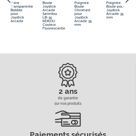
Poire
Boule
Poignée
Poignée
Transparente
Joystick
Boule
Boule pour
Bubble
Arcade
Chromée
Joystick
pour
Seimitsu
pour
Arcade 35
e
Joystick
LB-35
Joystick
mm
Arcade
KEIKOU
Arcade 35
Couleur
mm
Fluorescente
2 ans
de garantie
sur nos produits
Paiements sécurisés