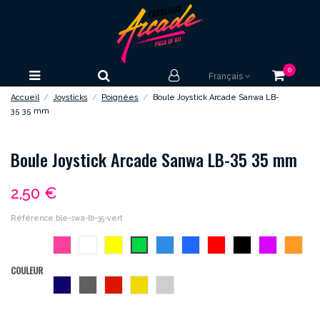
0
Français
Accueil
Joysticks
Poignées
Boule Joystick Arcade Sanwa LB-
35 35 mm
Boule Joystick Arcade Sanwa LB-35 35 mm
2,50 €
Référence
ble-swa-lb-35-vert
rose
blanc
jaune
vert
bleu
bleu-
rouge
noir
violet
orang
roi
COULEUR
bleu-
gris
vermillon
dore
argent
nuit