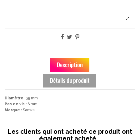
Description
Détails du produit
Diamètre :
35 mm
Pas de vis :
6 mm
Marque :
Sanwa
ean13
3664941193312
Date de disponibilité:
2018-10-14
Les clients qui ont acheté ce produit ont
également acheté...