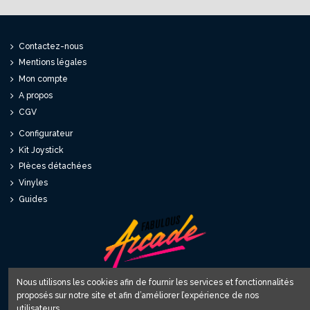
Contactez-nous
Mentions légales
Mon compte
A propos
CGV
Configurateur
Kit Joystick
PIèces détachées
Vinyles
Guides
Nous utilisons les cookies afin de fournir les services et fonctionnalités
proposés sur notre site et afin d’améliorer l’expérience de nos
Fabulous World SARL
utilisateurs.