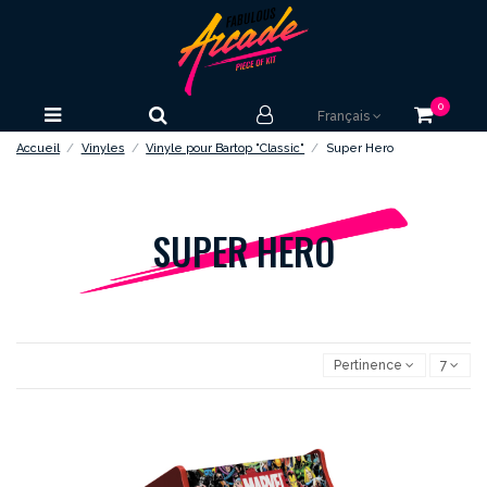
0
Français
Accueil
Vinyles
Vinyle pour Bartop "Classic"
Super Hero
SUPER HERO
Pertinence
7