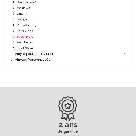
Comic's Pop Art
Mash Up
Japon
Manga
Retro Gaming
Jeux Video
Super Hero
Aesthetic
SynthWave
Vinyle pour Pied "Classic"
Vinyles Personnalisés
2 ans
de garantie