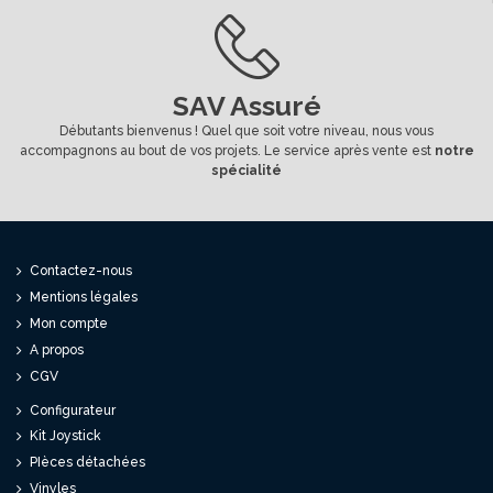
SAV Assuré
Débutants bienvenus ! Quel que soit votre niveau, nous vous
accompagnons au bout de vos projets. Le service après vente est
notre
spécialité
Contactez-nous
Mentions légales
Mon compte
A propos
CGV
Configurateur
Kit Joystick
PIèces détachées
Vinyles