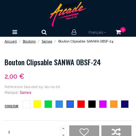
0
Français
Accueil
Boutons
Sanwa
Bouton Clipsable SANWA OBSF-24
Bouton Clipsable SANWA OBSF-24
2,00 €
Référence
Swa-obsf-24- blu-roi-Int
Marque:
Sanwa
blanc
jaune
vert
bleu
bleu-
rouge
noir
violet
orange
bleu-
COULEUR
roi
nuit