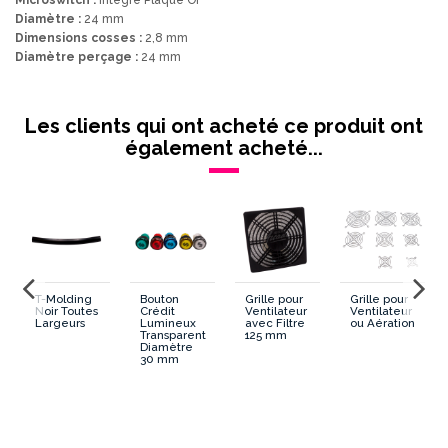
Diamètre :
24 mm
Dimensions cosses :
2,8 mm
Diamètre perçage :
24 mm
Lumineux/Non Lumineux
Non Lumineux
Les clients qui ont acheté ce produit ont
Montage
Clipsable
également acheté...
Diametre
24 mm
Forme Generale
Rond
Forme Poussoir
Convexe
T-Molding
Bouton
Grille pour
Grille pour
Dimension cosses Microswitch
2.8 mm
Noir Toutes
Crédit
Ventilateur
Ventilateur
Largeurs
Lumineux
avec Filtre
ou Aération
Transparent
125 mm
Diamètre
Diametre percage
24 mm
30 mm
Contour
Assorti
Microswitch
Intégré