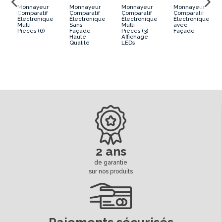
Monnayeur
Monnayeur
Monnayeur
Monnayeur
Comparatif
Comparatif
Comparatif
Comparatif
e
Électronique
Électronique
Électronique
Électronique
Multi-
Sans
Multi-
avec
Pièces (6)
Façade
Pièces (3)
Façade
Haute
Affichage
Qualité
LEDs
2 ans
de garantie
sur nos produits
Paiements sécurisés