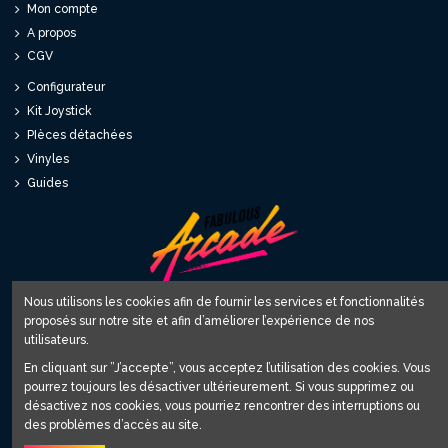
Mon compte
A propos
CGV
Configurateur
Kit Joystick
PIèces détachées
Vinyles
Guides
Nous utilisons les cookies afin de fournir les services et fonctionnalités
proposés sur notre site et afin d’améliorer l’expérience de nos
Fabulous World SARL
utilisateurs.
12 avenue du Relai 81220 Saint Paul Cap de Joux
En cliquant sur ”J’accepte”, vous acceptez l’utilisation des cookies. Vous
contact@fabulous-arcade.com
pourrez toujours les désactiver ultérieurement. Si vous supprimez ou
désactivez nos cookies, vous pourriez rencontrer des interruptions ou
Inscrivez-vous à notre Newsletter
des problèmes d’accès au site.