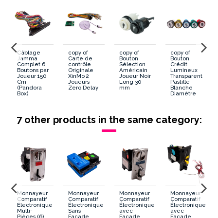
Câblage
copy of
copy of
copy of
Jamma
Carte de
Bouton
Bouton
Complet 6
contrôle
Sélection
Crédit
Boutons par
Originale
Américain
Lumineux
Joueur 150
XinMo 2
Joueur Noir
Transparent
Cm
Joueurs
Long 30
Pastille
(Pandora
Zero Delay
mm
Blanche
Box)
Diamètre
30 mm
7 other products in the same category:
Monnayeur
Monnayeur
Monnayeur
Monnayeur
Comparatif
Comparatif
Comparatif
Comparatif
e
Électronique
Électronique
Électronique
Électronique
Multi-
Sans
avec
avec
Pièces (6)
Façade
Façade
Façade