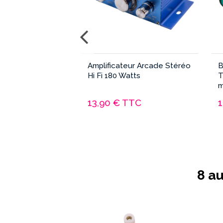
t Joystick PCB
Amplificateur Arcade Stéréo
B
Hi Fi 180 Watts
T
TC
13,90 €
TTC
1
8 a