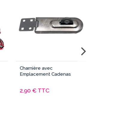
Charnière avec
Ventilateur 8 C
Emplacement Cadenas
Silencieux
2,90 €
TTC
6,90 €
TTC