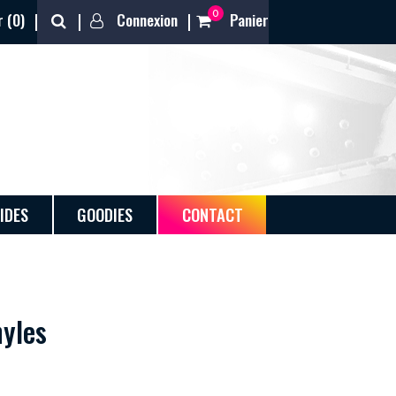
0
 (
0
)
Connexion
Panier
IDES
GOODIES
CONTACT
nyles