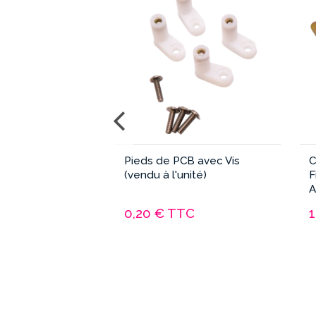
Comparatif
Pieds de PCB avec Vis
C
ue avec Façade
(vendu à l'unité)
F
A
TC
0,20 €
TTC
1