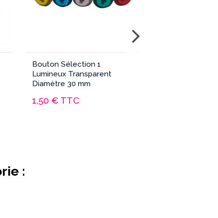
Bouton Sélection 1
Serre-Câble Aut
Lumineux Transparent
mm en Nylon (lo
Diamètre 30 mm
1,50 €
TTC
0,50 €
TTC
ie :