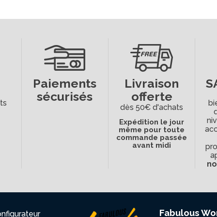
Paiements
Livraison
S
sécurisés
offerte
ts
bi
dès 50€ d'achats
ni
Expédition le jour
ac
même pour toute
commande passée
avant midi
pro
a
no
Fabulous Wo
nfigurateur