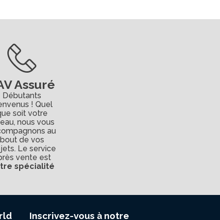
AV Assuré
Débutants
envenus ! Quel
que soit votre
veau, nous vous
compagnons au
bout de vos
jets. Le service
près vente est
tre spécialité
rld
Inscrivez-vous à notre