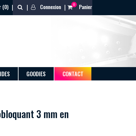
0
 (
0
)
Connexion
Panier
IDES
GOODIES
CONTACT
obloquant 3 mm en