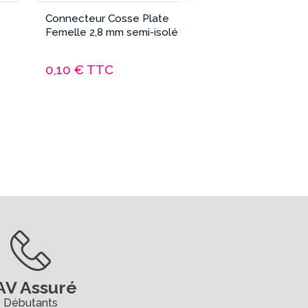
Connecteur Cosse Plate
Connecteur Cos
Femelle 2,8 mm semi-isolé
Femelle 6,3 mm 
0,10 €
TTC
0,10 €
TTC
AV Assuré
Débutants