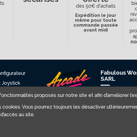
ts
bi
dès 50€ d'achats
ni
Expédition le jour
ac
même pour toute
commande passée
avant midi
pro
a
no
Fabulous Wo
nfigurateur
SARL
t Joystick
èces détachées
12 avenue du R
 fonctionnalités proposés sur notre site et afin d’améliorer l’e
81220 Saint Paul 
nyles
 des cookies. Vous pourrez toujours les désactiver ultérieure
de Joux
ides
d’accès au site.
contact@fabulou
arcade.com