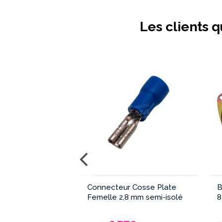
Les clients q
ute Qualité 12
Connecteur Cosse Plate
B
 Bouton Lumineux
Femelle 2,8 mm semi-isolé
8
dge