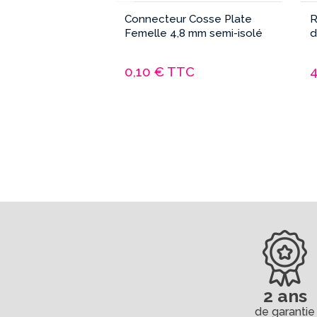
rochet pour
Connecteur Cosse Plate
R
périeure Panel
Femelle 4,8 mm semi-isolé
d
C
0,10 €
TTC
2 ans
de garantie