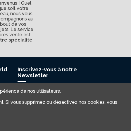
envenus ! Quel
que soit votre
veau, nous vous
compagnons au
bout de vos
jets. Le service
près vente est
tre spécialité
rld
Inscrivez-vous à notre
Newsletter
elai
xpérience de nos utilisateurs.
Cap
ment. Si vous supprimez ou désactivez nos cookies, vous
s-