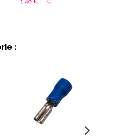
1,40 €
TTC
1,50 €
TTC
ie :