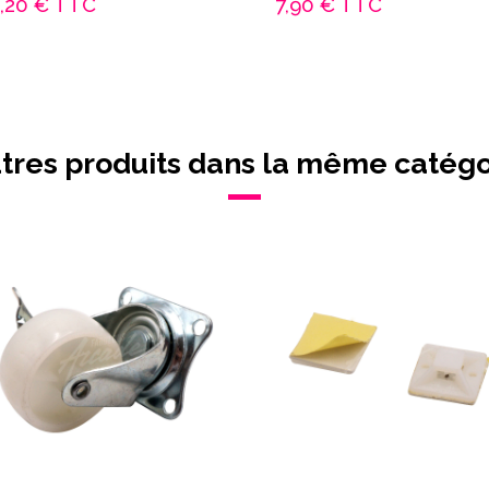
,20 €
TTC
7,90 €
TTC
utres produits dans la même catégor