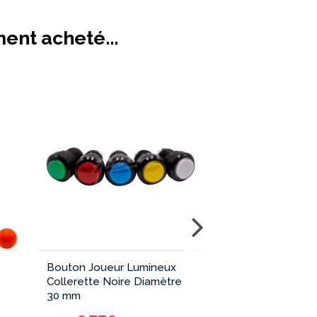
ment acheté...
Bouton Joueur Lumineux
Bouton Crédit 
Collerette Noire Diamètre
Collerette Chr
30 mm
30 mm