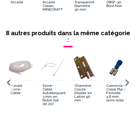
Arcade
Arcade
Transparent
OBSF-30
Classic
Diamètre
Bord Noir
MINECRAFT
30 mm
8 autres produits dans la même catégorie
:
Spirale
Serre-
Charnière
Connecteur
Serre-
Câble
Coude
Cosse Plate
Câble
Autobloquant
Double en
Femelle
3 mm en
Laiton 90
4,8 mm
Nylon (lot
mm
semi-isolé
de 20)