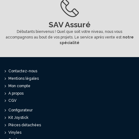
SAV Assuré
Débutants bienvenus ! Quel que soit votre niveau, nous vous
accompagnons au bout de vos projets. Le service après vente est
notre
spécialité
Contactez-nous
Mentions légales
Mon compte
A propos
CGV
Configurateur
Kit Joystick
PIèces détachées
Vinyles