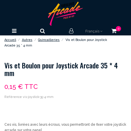
0
Français
Accueil
Autres
Quincailleries
Vis et Boulon pour Joystick
Arcade 35 * 4 mm
Vis et Boulon pour Joystick Arcade 35 * 4
mm
0,15 €
TTC
Référence
vis-joystick-35-4-mm
Ces vis, livrées avec leurs écrous, vous permettront de fixer votre joystick
arcade sur votre panel.