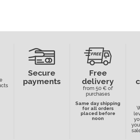
Secure
Free
payments
delivery
e
ucts
from 50 € of
purchases
Same day shipping
W
for all orders
placed before
le
noon
yo
you
sal