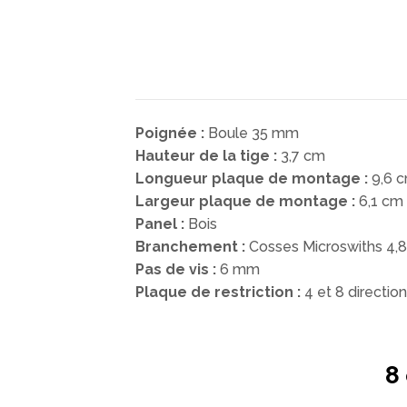
Poignée :
Boule 35 mm
Hauteur de la tige :
3,7 cm
Longueur plaque de montage :
9,6 
Largeur plaque de montage :
6,1 cm
Panel :
Bois
Branchement :
Cosses Microswiths 4
Pas de vis :
6 mm
Plaque de restriction :
4 et 8 directio
Lumineux/Non Lumineux
8
Panel Bois/Metal/PVC