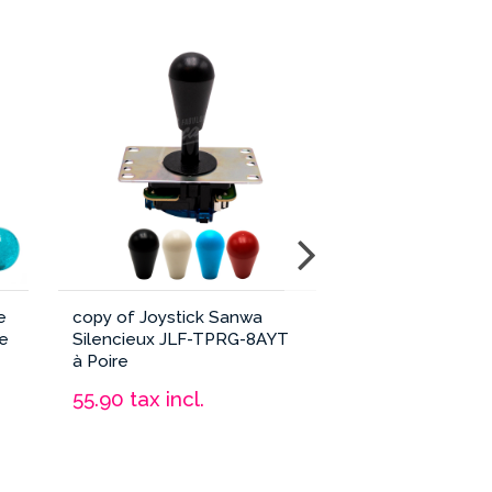
e
copy of Joystick Sanwa
Joystick Zippyy 
le
Silencieux JLF-TPRG-8AYT
Longue à Micro
à Poire
Format Poire Tr
55.90
tax incl.
10.90
tax incl