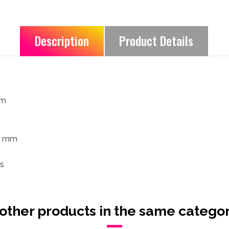
Description
Product Details
cm
,8 mm
ns
Non Lumineux
 other products in the same categor
Métal/PVC/Bois