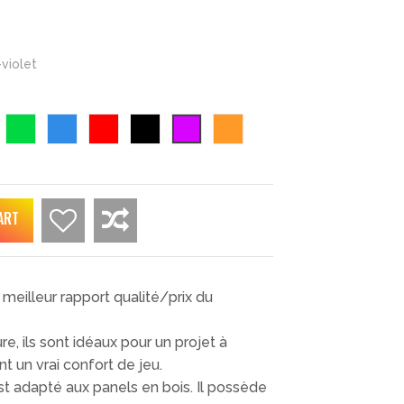
violet
une
vert
bleu
rouge
noir
violet
orange
ART
 meilleur rapport qualité/prix du
, ils sont idéaux pour un projet à
t un vrai confort de jeu.
st adapté aux panels en bois. Il possède