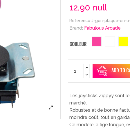
12,90 null
Reference
J-gen-plaque-en-u-
Brand:
Fabulous Arcade
rose
blanc
ja
COULEUR
ADD TO C
Les joysticks Zippyy sont le
marché.
Robustes et de bonne facture
moindre coût, tout en gardan
Ce modèle, à tige longue, e