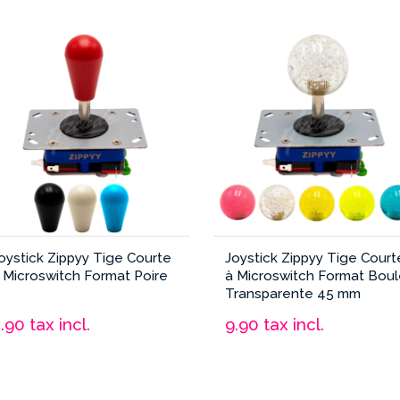
Longue
Microswitch
Boule
Fabulous Arcade
oystick Zippyy Tige Courte
Joystick Zippyy Tige Court
 Microswitch Format Poire
à Microswitch Format Bou
Transparente 45 mm
8.90
tax incl.
9.90
tax incl.