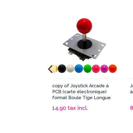
Tige Courte ou Longue
PCB ou Microswitch
Boule ou Poire
Marque
ean13
3664941211696
stick Arcade
copy of Joystick Arcade à
J
Availability date:
2018-10-14
 Volts format
PCB (carte électronique)
à
B
format Boule Tige Longue
incl.
14.90
tax incl.