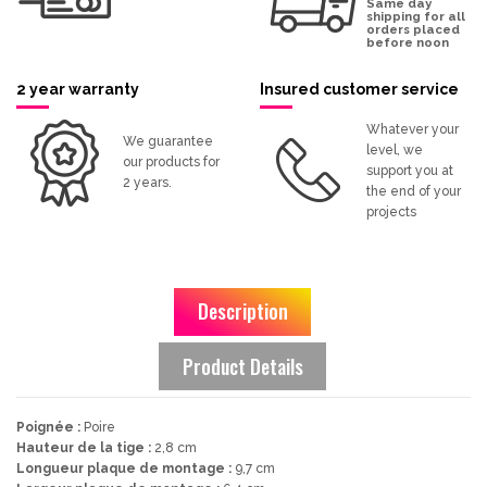
Same day
shipping for all
orders placed
before noon
2 year warranty
Insured customer service
Whatever your
We guarantee
level, we
our products for
support you at
2 years.
the end of your
projects
Description
Product Details
Poignée :
Poire
Hauteur de la tige :
2,8 cm
Longueur plaque de montage :
9,7 cm