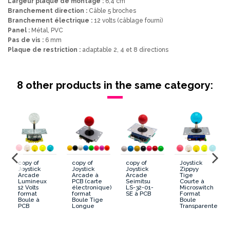
Largeur plaque de montage :
6,4 cm
Branchement direction :
Câble 5 broches
Branchement électrique :
12 volts (câblage fourni)
Panel :
Métal, PVC
Pas de vis :
6 mm
Plaque de restriction :
adaptable 2, 4 et 8 directions
Lumineux/Non Lumineux
Lumineux
8 other products in the same category:
Panel Bois/Metal/PVC
Métal/PVC
Tige Courte ou Longue
Courte
PCB ou Microswitch
PCB
Boule ou Poire
Poire
copy of
copy of
copy of
Joystick
Joystick
Joystick
Joystick
Zippyy
Arcade
Arcade à
Arcade
Tige
Marque
Fabulous Arcade
Lumineux
PCB (carte
Seimitsu
Courte à
12 Volts
électronique)
LS-32-01-
Microswitch
format
format
SE à PCB
Format
Boule à
Boule Tige
Boule
PCB
e
Longue
Transparente
35 mm