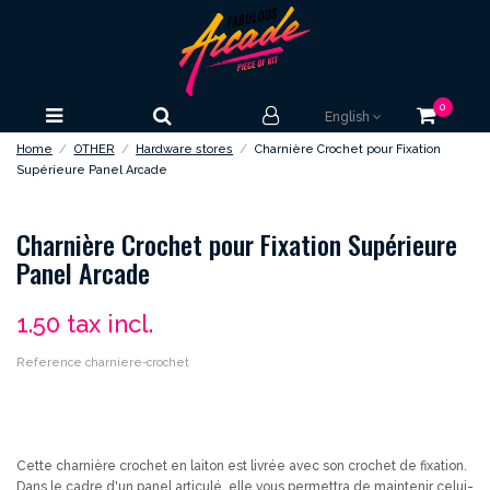
0
English
Home
OTHER
Hardware stores
Charnière Crochet pour Fixation
Supérieure Panel Arcade
Charnière Crochet pour Fixation Supérieure
Panel Arcade
1.50
tax incl.
Reference
charniere-crochet
Cette charnière crochet en laiton est livrée avec son crochet de fixation.
Dans le cadre d'un panel articulé, elle vous permettra de maintenir celui-