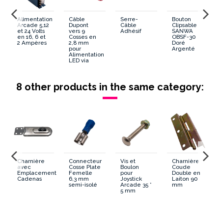
Alimentation
Câble
Serre-
Bouton
Arcade 5,12
Dupont
Câble
Clipsable
et 24 Volts
vers 9
Adhésif
SANWA
en 16, 6 et
Cosses en
OBSF-30
2 Ampères
2,8 mm
Doré
pour
Argenté
Alimentation
LED via
GPIO
8 other products in the same category:
Charnière
Connecteur
Vis et
Charnière
avec
Cosse Plate
Boulon
Coude
Emplacement
Femelle
pour
Double en
Cadenas
6,3 mm
Joystick
Laiton 90
semi-isolé
Arcade 35 *
mm
5 mm