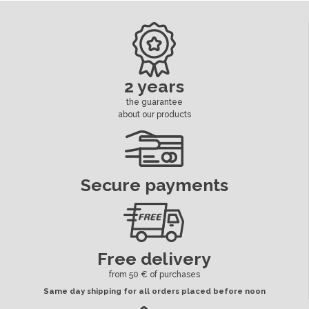
Voltage
5 ou 12 volts
Dimension Cosses Led
6.3 mm
Led
Séparé
2 years
the guarantee
ean13
3664941185072
about our products
Availability date:
2018-10-12
Secure payments
Free delivery
from 50 € of purchases
Same day shipping for all orders placed before noon