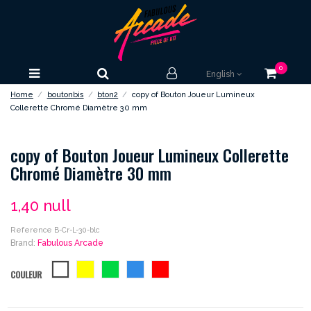
0
English
Home
boutonbis
bton2
copy of Bouton Joueur Lumineux
Collerette Chromé Diamètre 30 mm
copy of Bouton Joueur Lumineux Collerette
Chromé Diamètre 30 mm
1,40 null
Reference
B-Cr-L-30-blc
Brand:
Fabulous Arcade
blanc
jaune
vert
bleu
rouge
COULEUR