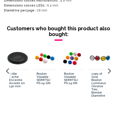
Dimensions cosses microswitchs :
4,8 mm
Dimensions cosses LEDs :
6,4 mm
Diamètre perçage :
28 mm
Lumineux/Non Lumineux
Lumineux
Customers who bought this product also
Montage
Vissable
bought:
Diametre
30 mm
Forme Generale
Rond
Forme Poussoir
Convexe
Grille
Bouton
Bouton
copy of
Dimension cosses Microswitch
4.8 mm
Cache
Vissable
Vissable
Gros
Enceinte
SEIMITSU
SEIMITSU
Bouton
Arcade en
PS-14-GN
PS-14-KN
Lumineux
130 mm
Chromé
Diametre percage
28 mm
Trés
Bombé
Diamètre
46 mm
Contour
Chromé
Microswitch
Séparé