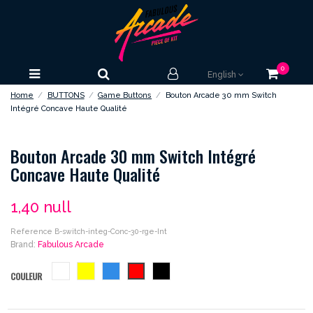
0
English
Home
BUTTONS
Game Buttons
Bouton Arcade 30 mm Switch
Intégré Concave Haute Qualité
Bouton Arcade 30 mm Switch Intégré
Concave Haute Qualité
1,40 null
Reference
B-switch-integ-Conc-30-rge-Int
Brand:
Fabulous Arcade
blanc
jaune
bleu
rouge
noir
COULEUR