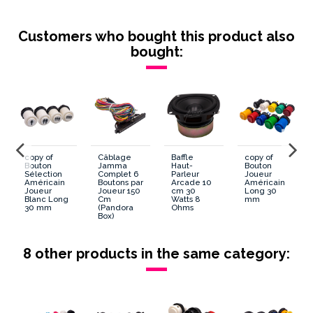
Lumineux/Non Lumineux
Non Lumineux
Customers who bought this product also
Montage
Vissable
bought:
Diametre
30 mm
Forme Generale
Rond
Forme Poussoir
Convexe
copy of
Câblage
Baffle
copy of
Dimension cosses Microswitch
2.8 mm
Bouton
Jamma
Haut-
Bouton
Sélection
Complet 6
Parleur
Joueur
Américain
Boutons par
Arcade 10
Américain
Joueur
Joueur 150
cm 30
Long 30
Diametre percage
28 mm
Blanc Long
Cm
Watts 8
mm
30 mm
(Pandora
Ohms
Box)
Contour
Assorti
8 other products in the same category:
Microswitch
Integrate
ean13
3664941205091
Availability date:
2018-10-12