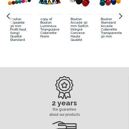
Bouton
copy of
Bouton
Bouton
Clipsable
Bouton
Arcade 30
Standard
30 mm
Lumineux
mm Switch
Arcade
Profil Haut
Triangulaire
Intégré
Collerette
(long)
Collerette
Convexe
Transparente
Qualité
Noire
Haute
30 mm
Standard
Qualité
2 years
the guarantee
about our products