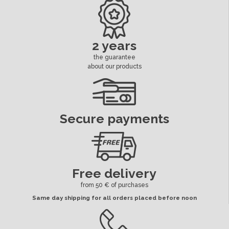
Dimension Cosses Led
6.3 mm
Led
Séparé
2 years
the guarantee
ean13
3664941180824
about our products
Availability date:
2018-10-12
Secure payments
Free delivery
from 50 € of purchases
Same day shipping for all orders placed before noon