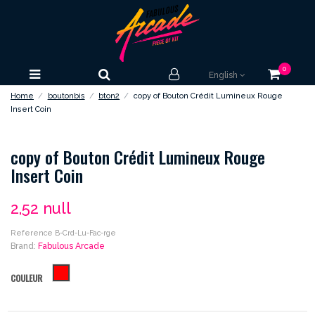
0
English
Home
boutonbis
bton2
copy of Bouton Crédit Lumineux Rouge
Insert Coin
copy of Bouton Crédit Lumineux Rouge
Insert Coin
2,52 null
Reference
B-Crd-Lu-Fac-rge
Brand:
Fabulous Arcade
rouge
COULEUR