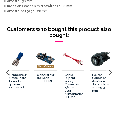
Diamètre :
30 mm
Dimensions cosses microswitchs :
4,8 mm
Diamètre perçage :
28 mm
Lumineux/Non Lumineux
Non Lumineux
Customers who bought this product also
Montage
Vissable
bought:
Diametre
30 mm
Forme Generale
Rond
Forme Poussoir
Concave
Out of stock
n
Connecteur
Générateur
Câble
Bouton
Dimension cosses Microswitch
4.8 mm
Cosse Plate
de Scan
Dupont
Sélection
Femelle
Line HDMI
vers 9
Américain
4,8 mm
Cosses en
Joueur Noir
semi-isolé
2,8 mm
2 Long 30
Diametre percage
28 mm
pour
mm
Alimentation
LED via
GPIO
Contour
Assorti
Microswitch
Séparé