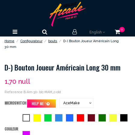
0
English
Home
Configurateur
bouts
D-) Bouton Joueur Américain Long
30 mm
D-) Bouton Joueur Américain Long 30 mm
1,70 null
Reference
B-Am-30- blc-MAM_c-old
MICROSWITCH
HELP ME !
blanc
jaune
vert
bleu
bleu-
rouge
bordeaux
vert-
jaune-
noir
roi
foncee
vif
COULEUR
violet