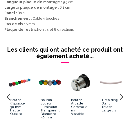
Longueur plaque de montage :
9,5 cm
Largeur plaque de montage :
6,1 cm
Panel :
Bois
Branchement :
Câble 5 broches
Pas de vis :
6 mm
Plaque de restriction :
4 et 8 directions
Lumineux/Non Lumineux
Non Lumineux
Les clients qui ont acheté ce produit ont
Panel Bois/Metal/PVC
Métal/PVC/Bois
également acheté...
Tige Courte ou Longue
Longue
PCB ou Microswitch
PCB
Boule ou Poire
Boule
Bouton
Bouton
Bouton
T-Molding
Clipsable
Joueur
Arcade
Blanc
Date de disponibilité:
2018-10-15
30 mm
Lumineux
Chromé 24
Toutes
Haute
Transparent
mm
Largeurs
Qualité
Diamètre
Vissable
30 mm