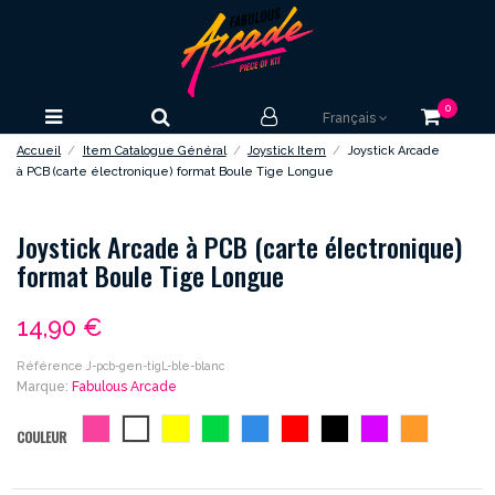
0
Français
Accueil
Item Catalogue Général
Joystick Item
Joystick Arcade
à PCB (carte électronique) format Boule Tige Longue
Joystick Arcade à PCB (carte électronique)
format Boule Tige Longue
14,90 €
Référence
J-pcb-gen-tigL-ble-blanc
Marque:
Fabulous Arcade
rose
blanc
jaune
vert
bleu
rouge
noir
violet
orange
COULEUR