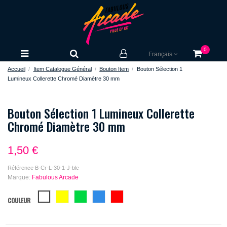
0
Français
Accueil
Item Catalogue Général
Bouton Item
Bouton Sélection 1
Lumineux Collerette Chromé Diamètre 30 mm
Bouton Sélection 1 Lumineux Collerette
Chromé Diamètre 30 mm
1,50 €
Référence
B-Cr-L-30-1-J-blc
Marque:
Fabulous Arcade
blanc
jaune
vert
bleu
rouge
COULEUR