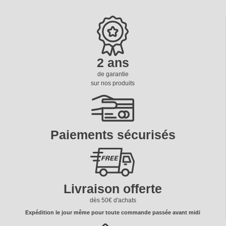
Voltage
5 ou 12 volts
Dimension Cosses Led
6.3 mm
Led
Séparé
2 ans
de garantie
ean13
3664941183061
sur nos produits
Date de disponibilité:
2018-10-12
Paiements sécurisés
Livraison offerte
dès 50€ d'achats
Expédition le jour même pour toute commande passée avant midi