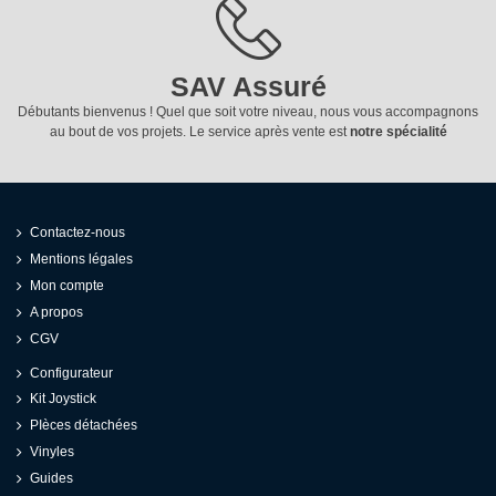
SAV Assuré
Débutants bienvenus ! Quel que soit votre niveau, nous vous accompagnons
au bout de vos projets. Le service après vente est
notre spécialité
Contactez-nous
Mentions légales
Mon compte
A propos
CGV
Configurateur
Kit Joystick
PIèces détachées
Vinyles
Guides