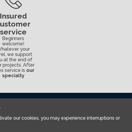
Insured
customer
service
Beginners
welcome!
hatever your
vel, we support
u at the end of
r projects. After
es service is
our
specialty
rld
Subscribe to our
.
newsletter
ctivate our cookies, you may experience interruptions or
elai