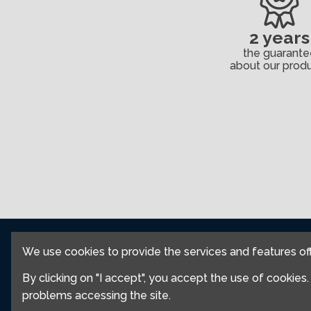
2 years
the guarante
about our prod
Contact Us
We use cookies to provide the services and features off
Legal Notice
By clicking on "I accept", you accept the use of cookies
My Account
problems accessing the site.