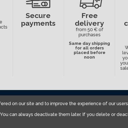
Secure
Free
payments
delivery
e
ucts
from 50 € of
purchases
Same day shipping
W
for all orders
placed before
le
noon
yo
you
sal
Fabulous Wo
ered on our site and to improve the experience of our users
SARL
. You can always deactivate them later. If you delete or dea
12 avenue du R