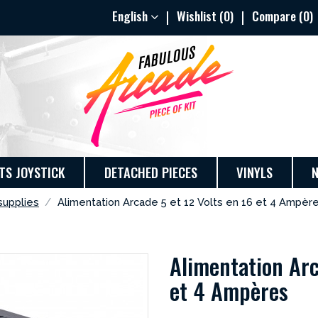
English
Wishlist (
0
)
Compare (
0
)
TS JOYSTICK
DETACHED PIECES
VINYLS
supplies
Alimentation Arcade 5 et 12 Volts en 16 et 4 Ampèr
Alimentation Arc
et 4 Ampères