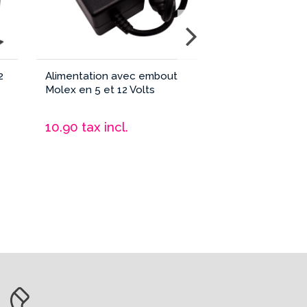
2
Alimentation avec embout
Alimentation 12 
Molex en 5 et 12 Volts
Ampères avec E
2,5 mm
10.90
tax incl.
5.90
tax incl.