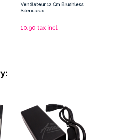
Ventilateur 12 Cm Brushless
Borne Arcade F
Silencieux
Classic
10.90
tax incl.
179.00
tax inc
y: