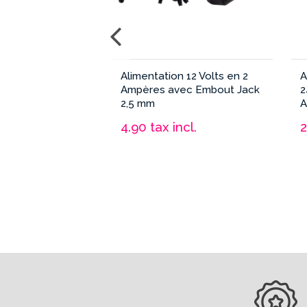
n 12 Volts en 3
Alimentation 12 Volts en 2
A
ec Embout Jack
Ampères avec Embout Jack
2
2,5 mm
A
ncl.
4.90
tax incl.