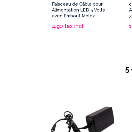
ute Qualité 12
Faisceau de Câble pour
c
 Bouton Lumineux
Alimentation LED 5 Volts
A
dge
avec Embout Molex
3
ncl.
4.90
tax incl.
5