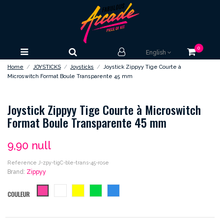
0
English
Home
JOYSTICKS
Joysticks
Joystick Zippyy Tige Courte à
Microswitch Format Boule Transparente 45 mm
Joystick Zippyy Tige Courte à Microswitch
Format Boule Transparente 45 mm
9,90 null
Reference
J-zpy-tigC-ble-trans-45-rose
Brand:
Zippyy
rose
blanc
jaune
vert
bleu
COULEUR