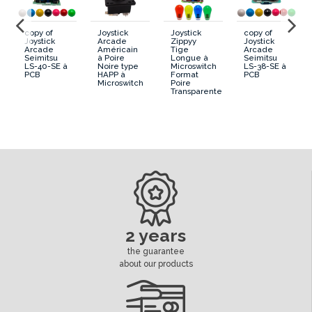
copy of
Joystick
Joystick
copy of
Joystick
Arcade
Zippyy
Joystick
Arcade
Américain
Tige
Arcade
Seimitsu
à Poire
Longue à
Seimitsu
LS-40-SE à
Noire type
Microswitch
LS-38-SE à
PCB
HAPP à
Format
PCB
Microswitch
Poire
Transparente
2 years
the guarantee
about our products