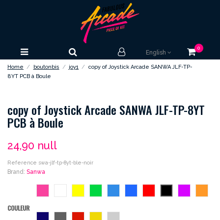
0
English
Home
boutonbis
joy1
copy of Joystick Arcade SANWA JLF-TP-
8YT PCB à Boule
copy of Joystick Arcade SANWA JLF-TP-8YT
PCB à Boule
24,90 null
Reference
swa-jlf-tp-8yt-ble-noir
Brand:
Sanwa
rose
blanc
jaune
vert
bleu
bleu-
rouge
noir
violet
orang
roi
COULEUR
bleu-
gris
vermillon
dore
argent