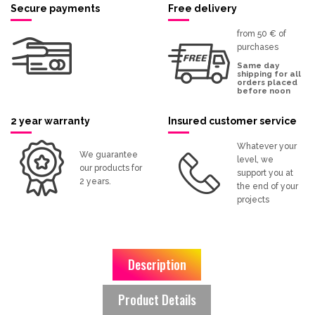
Secure payments
Free delivery
from 50 € of
purchases
Same day
shipping for all
orders placed
before noon
2 year warranty
Insured customer service
Whatever your
We guarantee
level, we
our products for
support you at
2 years.
the end of your
projects
Description
Product Details