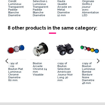
Crédit
Sélection 1
Haute
Originale
Lumineux
Lumineux
Qualité
XinMo 2
Transparent
Transparent
Arcade en
joueur
Diametre percage
28 mm
Pastille
Pastille
Métal
avec
Blanche
Blanche
Diamètre
Alimentation
Diamètre
Diamètre
12 mm
LED
30 mm
30 mm
Contour
Transparent
8 other products in the same category:
Microswitch
Séparé
Voltage
5 ou 12 volts
Dimension Cosses Led
6.3 mm
Led
Séparé
copy of
Bouton
copy of
copy of
Gros
Arcade
Bouton
Bouton
Bouton Plat
Chromé 24
Sélection
Lumineux
Lumineux
mm
Américain
Bombé
Chromé
Vissable
Joueur Noir
Bordure
Diamètre
Long 30
Noire
60 mm
mm
Diamètre
46 mm