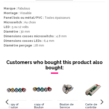
Marque :
Fabulous
Montage :
Vissable
Panel bois ou métal/PVC :
Toutes épaisseurs
Microswitch :
Au choix
LED :
5 ou 12 volts
Diamètre :
30 mm
Dimensions cosses microswitchs :
4,8 mm
Dimensions cosses LEDs :
6,4 mm
Diamètre perçage :
28 mm
Lumineux/Non Lumineux
Lumineux
Customers who bought this product also
Montage
Vissable
bought:
Diametre
30 mm
Forme Generale
Rond
Forme Poussoir
Convexe
ur
copy of
copy of
Bouton de
Carte de
Dimension cosses Microswitch
4.8 mm
Bouton
Bouton
Service
contrôle