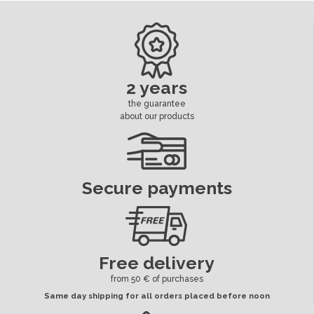
Voltage
5 ou 12 volts
Dimension Cosses Led
6.3 mm
Led
Séparé
2 years
the guarantee
ean13
3664941183665
about our products
Availability date:
2018-10-12
Secure payments
Free delivery
from 50 € of purchases
Same day shipping for all orders placed before noon