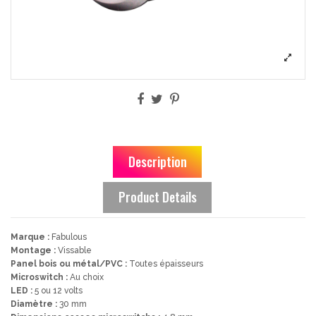
Description
Product Details
Marque :
Fabulous
Montage :
Vissable
Panel bois ou métal/PVC :
Toutes épaisseurs
Microswitch :
Au choix
LED :
5 ou 12 volts
Diamètre :
30 mm