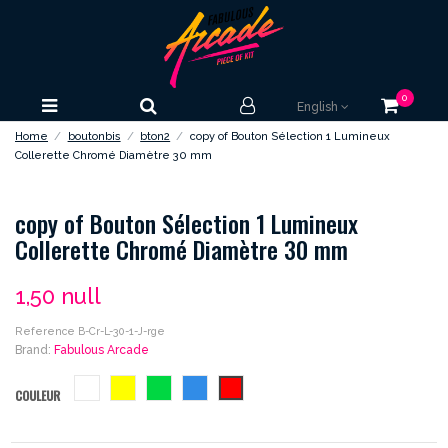
0
English
Home
boutonbis
bton2
copy of Bouton Sélection 1 Lumineux
Collerette Chromé Diamètre 30 mm
copy of Bouton Sélection 1 Lumineux
Collerette Chromé Diamètre 30 mm
1,50 null
Reference
B-Cr-L-30-1-J-rge
Brand:
Fabulous Arcade
blanc
jaune
vert
bleu
rouge
COULEUR