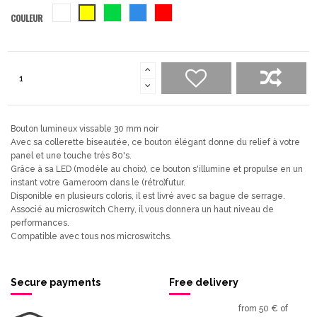
blanc
jaune
vert
bleu
rouge
COULEUR
Bouton lumineux vissable 30 mm noir
Avec sa collerette biseautée, ce bouton élégant donne du relief à votre
panel et une touche très 80's.
Grâce à sa LED (modèle au choix), ce bouton s'illumine et propulse en un
instant votre Gameroom dans le (rétro)futur.
Disponible en plusieurs coloris, il est livré avec sa bague de serrage.
Associé au microswitch Cherry, il vous donnera un haut niveau de
performances.
Compatible avec tous nos microswitchs.
Secure payments
Free delivery
from 50 € of