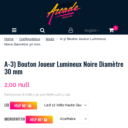
0
English
Home
Configurateur
bouts
A-3) Bouton Joueur Lumineux
Noire Diamètre 30 mm
A-3) Bouton Joueur Lumineux Noire Diamètre
30 mm
2,00 null
Reference
B-CNB-L-30-jne-MAM-L12H_c-old
LED
HELP ME !
MICROSWITCH
HELP ME !