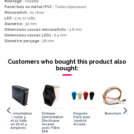
Montage :
Vissable
Panel bois ou métal/PVC :
Toutes épaisseurs
Microswitch :
Au choix
LED :
5 ou 12 volts
Diamètre :
30 mm
Dimensions cosses microswitchs :
4,8 mm
Dimensions cosses LEDs :
6,4 mm
Diamètre perçage :
28 mm
Lumineux/Non Lumineux
Lumineux
Customers who bought this product also
Montage
Vissable
bought:
Diametre
30 mm
Forme Generale
Rond
Forme Poussoir
Convexe
Alimentation
Embase
Poignée
Branchement
Dimension cosses Microswitch
4.8 mm
Arcade 5
Alimentation
Poire pour
et 12 Volts
Électrique
Joystick
en 16 et 4
Arcade
Arcade
Ampères
avec Filtre
Diametre percage
28 mm
g
EMI