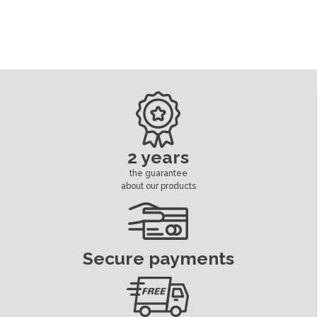
Contour
Black
Microswitch
Séparé
Voltage
5 ou 12 volts
Dimension Cosses Led
6.3 mm
Led
Séparé
2 years
the guarantee
ean13
3664941213775
about our products
Availability date:
2018-10-12
Secure payments