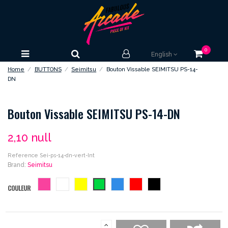
0
English
Home
BUTTONS
Seimitsu
Bouton Vissable SEIMITSU PS-14-
DN
Bouton Vissable SEIMITSU PS-14-DN
2,10 null
Reference
Sei-ps-14-dn-vert-Int
Brand:
Seimitsu
rose
blanc
jaune
vert
bleu
rouge
noir
COULEUR