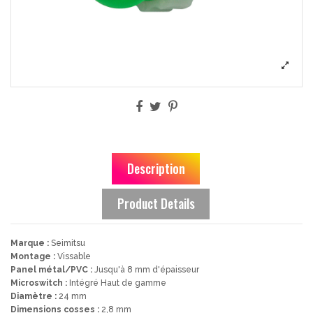
Description
Product Details
Marque :
Seimitsu
Montage :
Vissable
Panel métal/PVC :
Jusqu'à 8 mm d'épaisseur
Microswitch :
Intégré Haut de gamme
Diamètre :
24 mm
Dimensions cosses :
2,8 mm