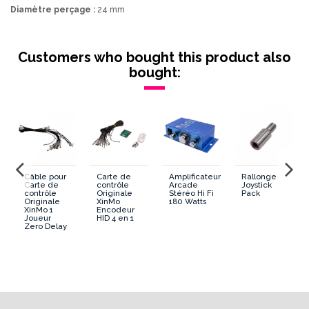
Diamètre perçage :
24 mm
Lumineux/Non Lumineux
Non Lumineux
Customers who bought this product also
Montage
Vissable
bought:
Diametre
24 mm
Forme Generale
Rond
Forme Poussoir
Plat
Câble pour
Carte de
Amplificateur
Rallonge
Dimension cosses Microswitch
2.8 mm
Carte de
contrôle
Arcade
Joystick
contrôle
Originale
Stéréo Hi Fi
Pack
Originale
XinMo
180 Watts
XinMo 1
Encodeur
Diametre percage
24 mm
Joueur
HID 4 en 1
Zero Delay
Contour
Black
Microswitch
Integrate